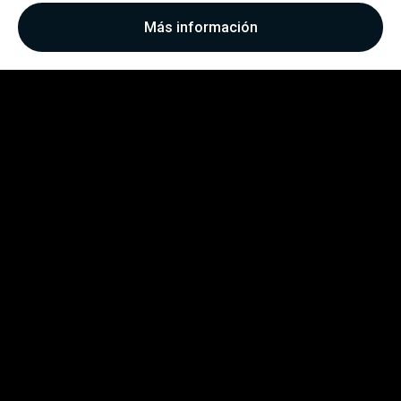
Más información